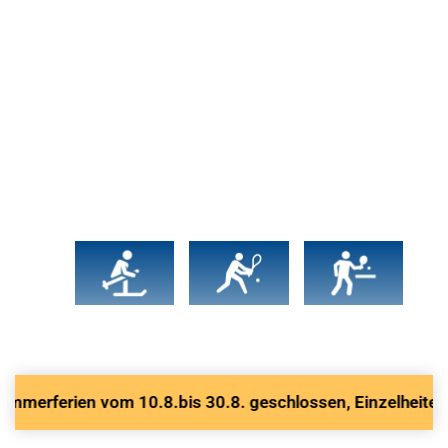
rferien vom 10.8.bis 30.8. geschlossen, Einzelheiten unter