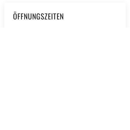
ÖFFNUNGSZEITEN
Montag
08:30 - 11:30 Uhr
Dienstag
08:30 - 11:30 Uhr
Mittwoch
18:00 - 20:00 Uhr
Donnerstag
08:30 - 11:30 Uhr