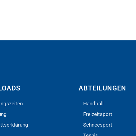
LOADS
ABTEILUNGEN
ingszeiten
Handball
ung
Freizeitsport
ittserklärung
Schneesport
Tennis